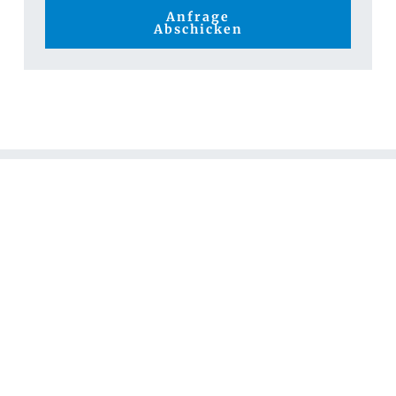
Anfrage
Abschicken
© 2026 Walter Lempetzeder
Alle Rechte vorbehalten
anfrage@solarautarkieerding.de
Hintere Moosstraße 11, 85464 Finsing
Home
Anfrage
Impressum
Datenschutz